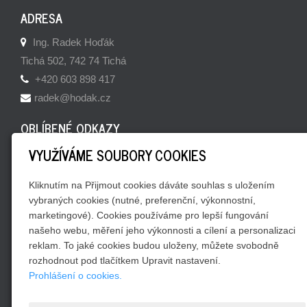
ADRESA
Ing. Radek Hoďák
Tichá 502, 742 74 Tichá
+420 603 898 417
radek@hodak.cz
OBLÍBENÉ ODKAZY
VYUŽÍVÁME SOUBORY COOKIES
Webkamery v okolí
Skalničky a sukulenty
Kliknutím na Přijmout cookies dáváte souhlas s uložením
Naše domácí recepty
vybraných cookies (nutné, preferenční, výkonnostní,
marketingové). Cookies používáme pro lepší fungování
JSME SOCIÁLNÍ
našeho webu, měření jeho výkonnosti a cílení a personalizaci
reklam. To jaké cookies budou uloženy, můžete svobodně
rozhodnout pod tlačítkem Upravit nastavení.
Prohlášení o cookies.