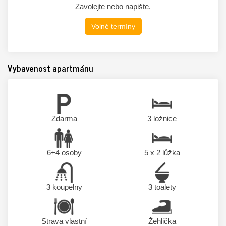
Zavolejte nebo napište.
Volné termíny
Vybavenost apartmánu
Zdarma
3 ložnice
6+4 osoby
5 x 2
lůžka
3 koupelny
3 toalety
Strava vlastní
Žehlička