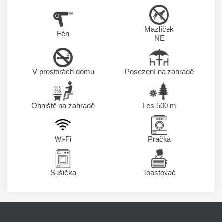
Mazlíček
Fén
NE
V prostorách domu
Posezení na zahradě
Ohniště na zahradě
Les 500 m
Wi-Fi
Pračka
Sušička
Toastovač