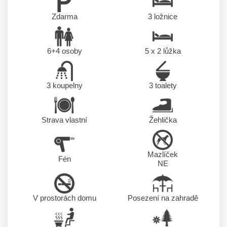
Zdarma
3 ložnice
6+4 osoby
5 x 2
lůžka
3 koupelny
3 toalety
Strava vlastní
Žehlička
Mazlíček
Fén
NE
V prostorách domu
Posezení na zahradě