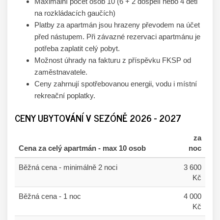
Maximální počet osob 10 (6 + 2 dospělí nebo 4 děti
na rozkládacích gaučích)
Platby za apartmán jsou hrazeny převodem na účet
před nástupem. Při závazné rezervaci apartmánu je
potřeba zaplatit celý pobyt.
Možnost úhrady na fakturu z příspěvku FKSP od
zaměstnavatele.
Ceny zahrnují spotřebovanou energii, vodu i místní
rekreační poplatky.
CENY UBYTOVÁNÍ V SEZÓNĚ 2026 - 2027
za
Cena za celý apartmán - max 10 osob
noc
Běžná cena - minimálně 2 noci
3
600
Kč
Běžná cena - 1 noc
4 000
Kč