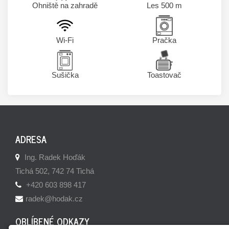
Ohniště na zahradě
Les 500 m
Wi-Fi
Pračka
Sušička
Toastovač
ADRESA
Ing. Radek Hoďák
Tichá 502, 742 74 Tichá
+420 603 898 417
radek@hodak.cz
OBLÍBENÉ ODKAZY